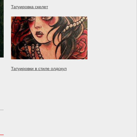
Татуировка скелет
Татуировки в стиле олдскул