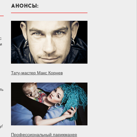
АНОНСЫ:
с
и
Тату-мастер Макс Корнев
ть
у/
Профессиональный парикмахер