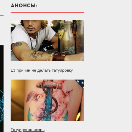
АНОНСЫ:
13 причин не делать татуировку
Татуировка якорь