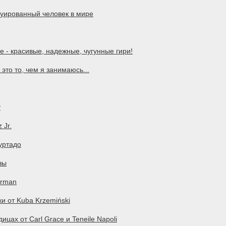
туированный человек в мире
 - красивые, надежные, чугунные гири!
это то, чем я занимаюсь...
у
 Jr.
уртадо
зы
urman
и от Kuba Krzemiński
ицах от Carl Grace и Teneile Napoli