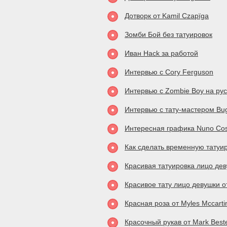
Дотворк от Kamil Czapïga
Зомби Бой без татуировок
Иван Hack за работой
Интервью с Cory Ferguson
Интервью с Zombie Boy на ру
Интервью с тату-мастером Bu
Интересная графика Nuno Co
Как сделать временную татуи
Красивая татуировка лицо дев
Красивое тату лицо девушки о
Красная роза от Myles Mccarti
Красочный рукав от Mark Best