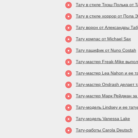
Тату в стиле Трэш Полька от 
Тату в стиле хоррор от Пола 
Тату ворон от Александры Та
Тату компас от Michael Sax
Тату пацифик от Nuno Costah
Тату-мастер Freak-Mike выпол
Тату-мастер Lea Nahon и ее т
Тату-мастер Ondrash делает т
Тату-мастер Марк Рейдман за
Тату-модель Lindsey и ее тат
Тату-модель Vanessa Lake
Тату-работы Carola Deutsch