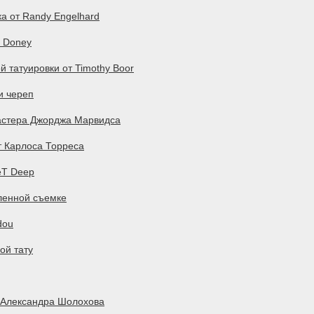
а от Randy Engelhard
b Doney
 татуировки от Timothy Boor
и череп
мастера Джорджа Марвидса
т Карлоса Торреса
eT Deep
ленной съемке
dou
ой тату
т Александра Шолохова