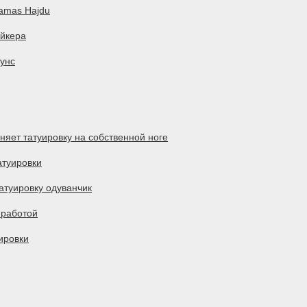
Tamas Hajdu
Эйкера
бунс
няет татуировку на собственной ноге
атуировки
атуировку одуванчик
 работой
уировки