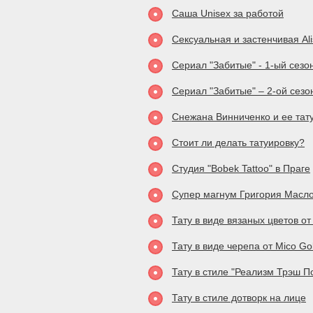
Саша Unisex за работой
Сексуальная и застенчивая Ali
Сериал "Забитые" - 1-ый сезо
Сериал "Забитые" – 2-ой сезо
Снежана Винниченко и ее тат
Стоит ли делать татуировку?
Студия "Bobek Tattoo" в Праге
Супер магнум Григория Масл
Тату в виде вязаных цветов от
Тату в виде черепа от Mico Go
Тату в стиле "Реализм Трэш П
Тату в стиле дотворк на лице