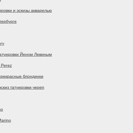
уировки и эскизы акварелью
етербурге
гу
татуировки Йеном Левиным
 Perez
 прекрасные блондинки
эскиз татуировки череп
no
Marino