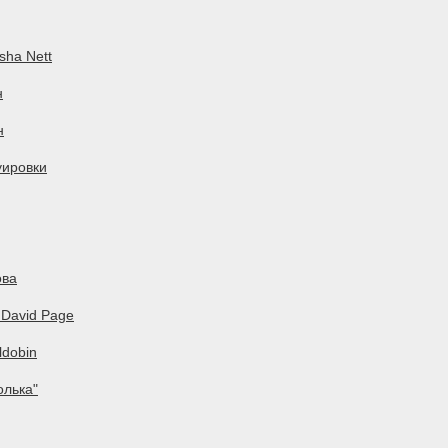
sha Nett
н
н
уировки
ова
 David Page
ldobin
олька"