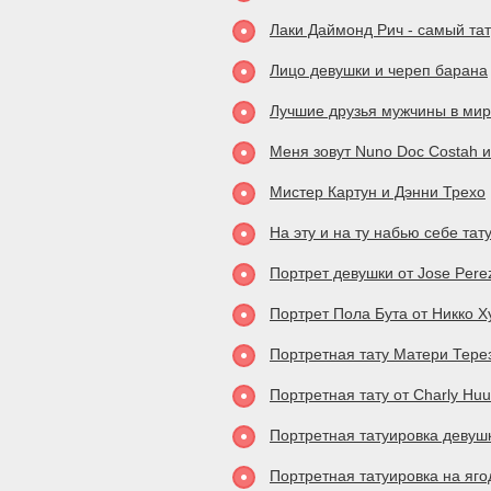
Лаки Даймонд Рич - самый та
Лицо девушки и череп барана
Лучшие друзья мужчины в мире
Меня зовут Nuno Doc Costah и 
Мистер Картун и Дэнни Трехо
На эту и на ту набью себе тат
Портрет девушки от Jose Perez
Портрет Пола Бута от Никко Х
Портретная тату Матери Тере
Портретная тату от Charly Hu
Портретная татуировка девушк
Портретная татуировка на ягод