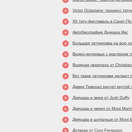
Victor Octaviano: процесс тат
XII тату-фестиваль в Санкт-П
Автобиография Дункана Икс
Большая татуировка на всю но
Видео-интервью с мастером 
Водяная черепаха от Christian
Вот такие татуировки делают
Давид Тевенал рисует крутой 
Девушка и змея от Josh Duffy
Девушка и череп от Moni Mari
Девушка и щупальце от Moni 
Дотворк от Cory Ferguson