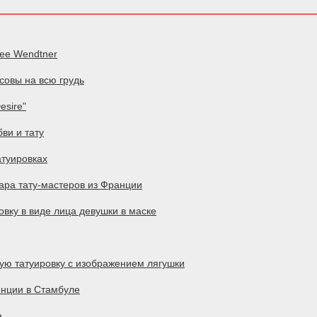
ee Wendtner
 совы на всю грудь
esire"
бви и тату
атуировках
ара тату-мастеров из Франции
овку в виде лица девушки в маске
ую татуировку с изображением лягушки
венции в Стамбуле
а