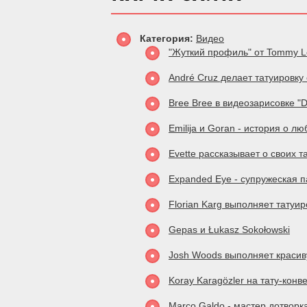
Категория:
Видео
"Жуткий профиль" от Tommy L
André Cruz делает татуировку
Bree Bree в видеозарисовке "D
Emilija и Goran - история о лю
Evette рассказывает о своих т
Expanded Eye - супружеская п
Florian Karg выполняет татуир
Gepas и Łukasz Sokołowski
Josh Woods выполняет красив
Koray Karagözler на тату-кон
Marco Galdo - мастер дотворк