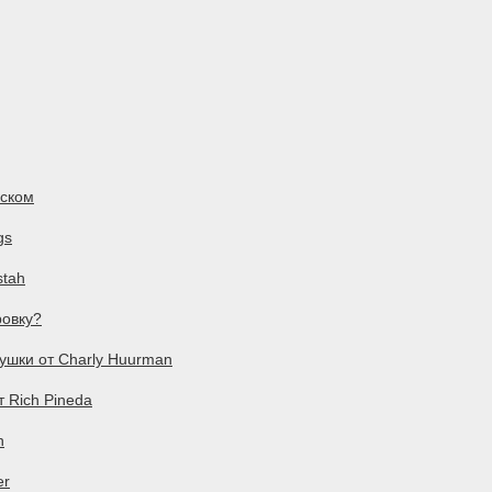
сском
gs
stah
ровку?
ушки от Charly Huurman
т Rich Pineda
n
er