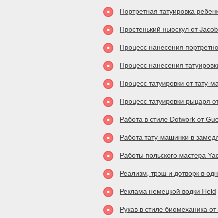
Портретная татуировка ребенк
Простенький ньюскул от Jaco
Процесс нанесения портретной
Процесс нанесения татуировк
Процесс татуировки от тату-
Процесс татуировки рыцаря о
Работа в стиле Dotwork от Gu
Работа тату-машинки в замед
Работы польского мастера Ya
Реализм, трэш и дотворк в одн
Реклама немецкой водки Held
Рукав в стиле биомеханика о