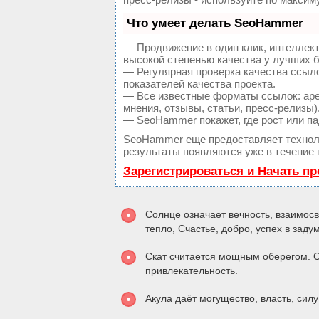
Что умеет делать SeoHammer
— Продвижение в один клик, интеллек
высокой степенью качества у лучших 
— Регулярная проверка качества ссыло
показателей качества проекта.
— Все известные форматы ссылок: аре
мнения, отзывы, статьи, пресс-релизы)
— SeoHammer покажет, где рост или па
SeoHammer еще предоставляет техно
результаты появляются уже в течение 
Зарегистрироваться и Начать п
Солнце
означает вечность, взаимосв
тепло, Счастье, добро, успех в зад
Скат
считается мощным оберегом. Ог
привлекательность.
Акула
даёт могущество, власть, силу