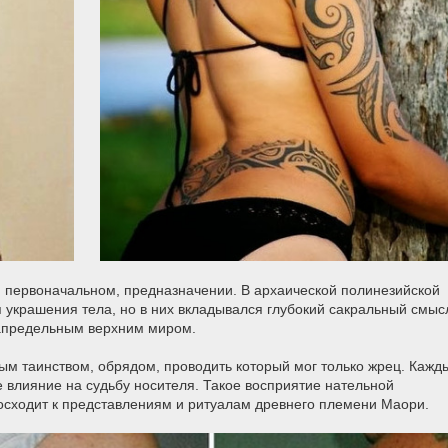
, первоначальном, предназначении. В архаической полинезийской
я украшения тела, но в них вкладывался глубокий сакральный смыс
запредельным верхним миром.
м таинством, обрядом, проводить который мог только жрец. Кажд
 влияние на судьбу носителя. Такое восприятие нательной
осходит к представлениям и ритуалам древнего племени Маори.