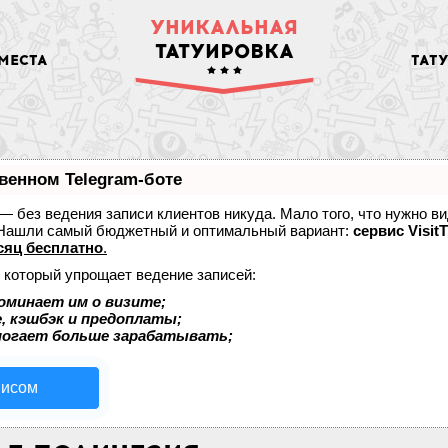
УНИКАЛЬНАЯ
ТАТУИРОВКА
МЕСТА
ТАТ
венном Telegram-боте
т — без ведения записи клиентов никуда. Мало того, что нужно в
. Нашли самый бюджетный и оптимальный вариант:
сервис VisitT
сяц бесплатно
.
, который упрощает ведение записей:
оминает им о визите;
, кэшбэк и предоплаты;
могает больше зарабатывать;
висом