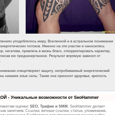
влениях уподоблялось миру, Вселенной и в астральном понимании
нергетических потоков. Именно на эти участки и наносились
, негатива, привлечь в жизнь благо, откорректировать характер,
еписав ею предначертанное. Результат впрямую зависел от
.
нимании олицетворяет защиту, непробиваемый энергетический
знь никакие злые силы. Также она приносит здоровье, крепость
ОЙ - Уникальные возможности от SeoHammer
 пакетам оценки:
SEO, Трафик и SMM.
SeoHammer делает
ым занятием. Ссылки, вечные ссылки, статьи, упоминания,
муму потенциал SeoHammer для продвижения вашего сайта.