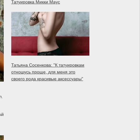
Татуировка Микки Маус
Татьяна Сосенкова: "К татуировкам
отношусь проще, для меня это
своего рода красивые аксессуары"
л.
ый