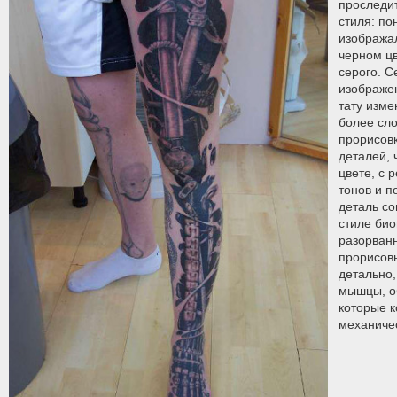
проследи
стиля: по
изобража
черном цв
серого. С
изображе
тату изме
более сл
прорисов
деталей, 
цвете, с 
тонов и п
деталь со
стиле био
разорванн
прорисов
детально,
мышцы, о
которые 
механиче