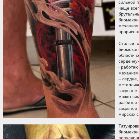
сильной 
чаще все
брутальн
биомехан
механизм
прорисов
Стильно с
биомехани
области 
сердечну
«работаю
механизм
– сердце,
металлич
закрытое 
может си
разбитое 
закрытое 
мирских с
Татуировк
биомехан
популярн