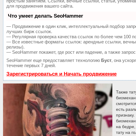
простым занятием. Ссылки, вечные ссылки, статьи, упомин
для продвижения вашего сайта.
Что умеет делать SeoHammer
— Продвижение в один клик, интеллектуальный подбор запр
лучших бирж ссылок.
— Регулярная проверка качества ссылок по более чем 100 п
— Все известные форматы ссылок: арендные ссылки, вечные 
релизы).
— SeoHammer покажет, где рост или падение, а также запрос
SeoHammer еще предоставляет технологию
Буст
, она уско
течение первых 7 дней.
Зарегистрироваться и Начать продвижение
Также тат
биомехан
смотрится
есть разл
признаку.
биомехан
на бедре,
тату на г