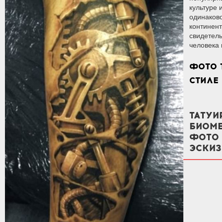
культуре 
одинаково
континент
свидетел
человека 
ФОТО 
СТИЛЕ
ТАТУИ
БИОМЕ
ФОТО 
ЭСКИ