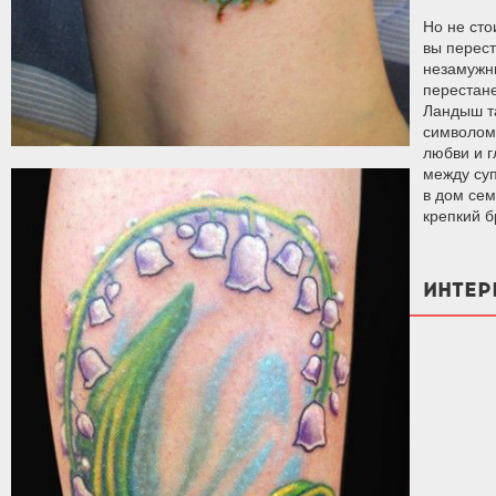
Но не сто
вы перест
незамужн
перестане
Ландыш т
символом
любви и 
между су
в дом сем
крепкий б
ИНТЕР