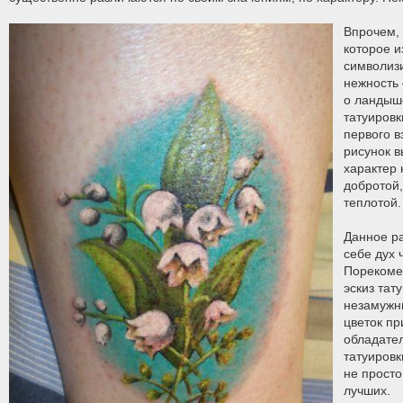
Впрочем, 
которое и
символизи
нежность 
о ландыш
татуировк
первого в
рисунок 
характер 
добротой,
теплотой.
Данное ра
себе дух 
Порекоме
эскиз тат
незамужн
цветок пр
обладате
татуировк
не просто
лучших.