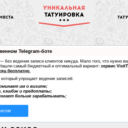
УНИКАЛЬНАЯ
ТАТУИРОВКА
МЕСТА
ТАТ
венном Telegram-боте
т — без ведения записи клиентов никуда. Мало того, что нужно в
. Нашли самый бюджетный и оптимальный вариант:
сервис VisitT
сяц бесплатно
.
, который упрощает ведение записей:
оминает им о визите;
, кэшбэк и предоплаты;
могает больше зарабатывать;
висом