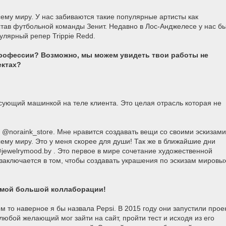
ему миру. У нас забиваются такие популярные артисты как
остав футбольной команды Зенит. Недавно в Лос-Анджелесе у нас б
улярный репер Trippie Redd.
профессии? Возможно, мы можем увидеть твои работы не
ектах?
рисующий машинкой на теле клиента. Это целая отрасль которая не
 @noraink_store. Мне нравится создавать вещи со своими эскизами
ему миру. Это у меня скорее для души! Так же в ближайшие дни
ewelrymood.by . Это первое в мире сочетание художественной
заключается в том, чтобы создавать украшения по эскизам мировы
самой большой коллаборации!
 то наверное я бы назвала Pepsi. В 2015 году они запустили прое
любой желающий мог зайти на сайт, пройти тест и исходя из его