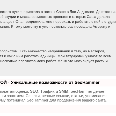
ского пути я приехала в гости к Саше в Лос-Анджелес. До этого на
ной студии и масса совместных проектов в которых Саша делала
яла цвет. Она предложила мне переехать и работать с ней в студии
ание. К тому моменту я уже несколько раз посещала Америку и
колористом. Есть множество направлений в тату, но мастеров,
ет и как с ним работать единицы. Мои татуировки узнают во всем
несколько плагиатов моих работ. Меня это мотивирует расти и
.
ОЙ - Уникальные возможности от SeoHammer
 пакетам оценки:
SEO, Трафик и SMM.
SeoHammer делает
ым занятием. Ссылки, вечные ссылки, статьи, упоминания,
муму потенциал SeoHammer для продвижения вашего сайта.