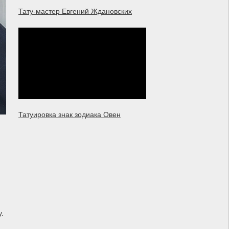
Тату-мастер Евгений Ждановских
Татуировка знак зодиака Овен
.