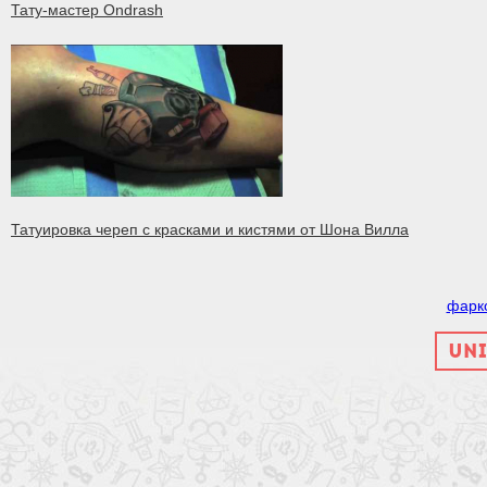
Тату-мастер Ondrash
Татуировка череп с красками и кистями от Шона Вилла
фарк
UNI