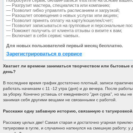
Попробуйте сервис онлайн-записи VisitTime на основе вашего
— Разгрузит мастера, специалиста или компанию;
— Позволит гибко управлять расписанием и загрузкой;
— Разошлет оповещения о новых услугах или акциях;
— Позволит принять оплату на карту/кошелек/счет;
— Позволит записываться на групповые и персональные по
— Поможет получить от клиента отзывы о визите к вам;
— Включает в себя сервис чаевых.
Для новых пользователей первый месяц бесплатно.
Зарегистрироваться в сервисе
Хватает ли времени заниматься творчеством или бытовые 
день?
В последнее время график достаточно плотный, записи практиче
работать начинаем с 11 -12 утра (дня) и до вечера. После работ
за уборку. Конечно устаешь от ежедневного "дня сурка", но мы н
занимая себя другими вещами не связанными с работой.
Расскажи одну забавную историю, связанную с татуировкой
Расскажу целых две! Самая старая и достаточно угарная приключ
татуировки в гугле, и случаянно наткнулся на смешную работу: у 