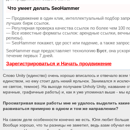
Что умеет делать SeoHammer
— Продвижение в один клик, интеллектуальный подбор запр
лучших бирж ссылок.
— Регулярная проверка качества ссылок по более чем 100 п
— Все известные форматы ссылок: арендные ссылки, вечные 
релизы).
— SeoHammer покажет, где рост или падение, а также запрос
SeoHammer еще предоставляет технологию
Буст
, она уско
течение первых 7 дней.
Зарегистрироваться и Начать продвижение
Слово Unity (единство) очень хорошо вписалось и отвечало всем
единством, но ему стоит дать некий ярлычок. Занимался я исклю
не святое, темное). На выходе получаем Unholy Unity, название 
мрачные, графичные работы) и, как я уже упоминал выше - мы е
Просматривая ваши работы мне не удалось выделить какие-т
развиваться примерно в одном и том же направлении?
На самом деле особенности конечно же есть. Юля любит больше 
Вообще хорошо, что ты разницы не заметил, ведь азам обучал ее я