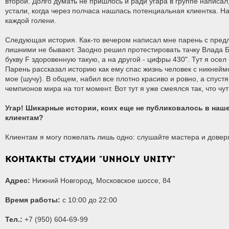
второй. Долго думать не пришлось и ради угара в группе написал
устали, когда через полчаса нашлась потенциальная клиентка. 
каждой голени.
Следующая история. Как-то вечером написал мне парень с предло
лишними не бывают. Заодно решил протестировать тачку Влада Бл
букву F здоровенную такую, а на другой - цифры 430". Тут я осе
Парень рассказал историю как ему спас жизнь человек с никнеймом
мое (шучу). В общем, набил все плотно красиво и ровно, а спуст
чемпионов мира на тот момент. Вот тут я уже смеялся так, что чу
Угар! Шикарные истории, коих еще не публиковалось в наш
клиентам?
Клиентам я могу пожелать лишь одно: слушайте мастера и доверяй
КОНТАКТЫ СТУДИИ "UNHOLY UNITY"
Адрес:
Нижний Новгород, Московское шоссе, 84
Время работы:
c 10:00 до 22:00
Тел.:
+7 (950) 604-69-99