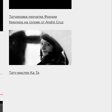
Татуировка перчатка Фредди
Крюгера на голове от André Cruz
Тату-мастер Ka Ta