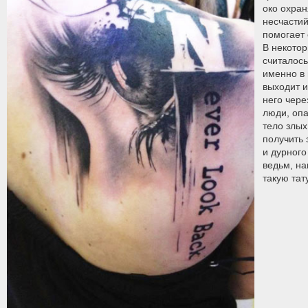
око охран
несчастий
помогает 
В некотор
считалось
именно в 
выходит и
него чере
люди, оп
тело злых
получить 
и дурного
ведьм, на
такую тат