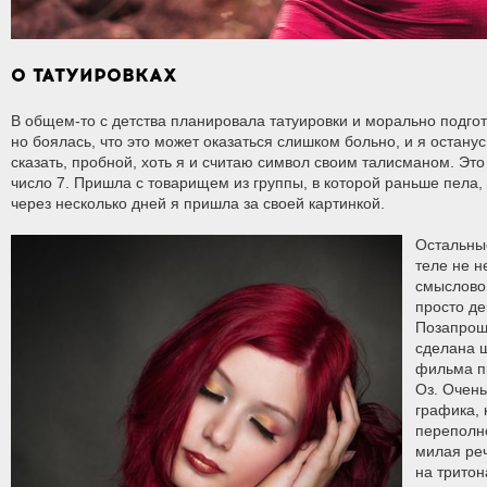
О ТАТУИРОВКАХ
В общем-то с детства планировала татуировки и морально подгот
но боялась, что это может оказаться слишком больно, и я остану
сказать, пробной, хоть я и считаю символ своим талисманом. Это
число 7. Пришла с товарищем из группы, в которой раньше пела, 
через несколько дней я пришла за своей картинкой.
Остальны
теле не н
смысловой
просто д
Позапрош
сделана ш
фильма п
Оз. Очен
графика,
переполн
милая ре
на тритон