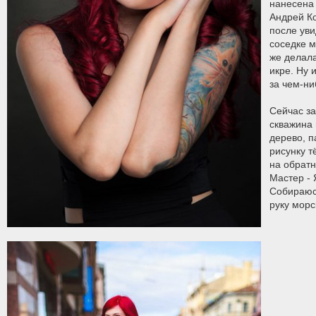
нанесена 
Андрей К
после уви
соседке м
же делала
икре. Ну 
за чем-ни
Сейчас з
скважина 
дерево, п
рисунку т
на обратн
Мастер - 
Собираюс
руку мор