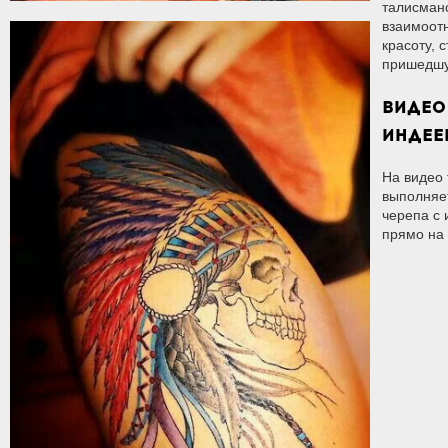
талисман
взаимоот
красоту, с
пришедшу
ВИДЕО
ИНДЕЕ
На видео 
выполняет
черепа с
прямо на 