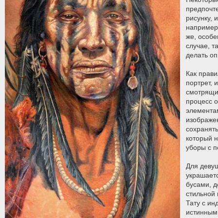
предпочт
рисунку, 
например,
же, особе
случае, т
делать оп
Как прави
портрет, 
смотрящи
процесс о
элемента
изображе
сохранять
который н
уборы с п
Для деву
украшает
бусами, 
стильной 
Тату с ин
истинным