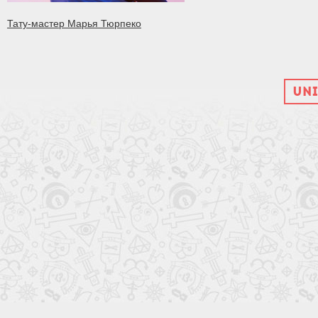
Тату-мастер Марья Тюрпеко
UNI