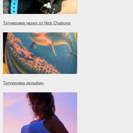
Татуировка череп от Nick Chaboya
Татуировка дельфин