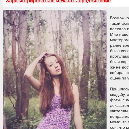
Зарегистрироваться и Начать продвижение
Возможно
такой факт
поехала к
Мне надо 
мастером
ранне вре
была сесс
прогулами
были спра
же не дост
собираюсь
оценили у
Пришлось 
свадьбу, 
фотки с л
доказател
учителям 
понравила
момента т
сон, что 