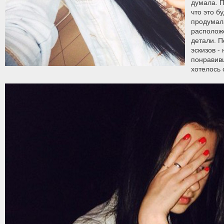
думала. 
что это б
продумала
располож
детали. 
эскизов -
понравив
хотелось 