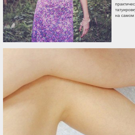
практичес
татуировк
на самом