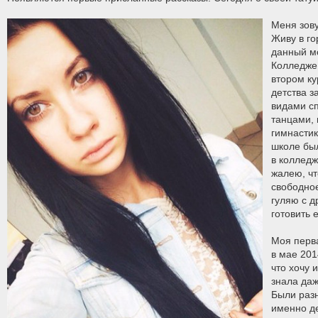
Меня зову
Живу в го
данный мо
Колледже 
втором ку
детства 
видами с
танцами,
гимнастик
школе бы
в колледж
жалею, чт
свободное
гуляю с 
готовить е
Моя перв
в мае 201
что хочу 
знала даж
Были раз
именно де