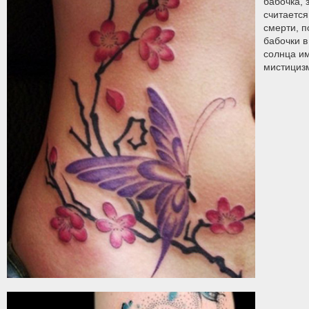
бабочка, 
считаетс
смерти, п
бабочки 
солнца и
мистициз