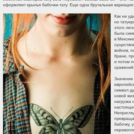
оформляет крылья бабочки-тату. Еще одна брутальная вариация: 
Как ни уд
но татуир
этого лег
была сим
в Мексике
существо
войнов, п
брани, п
и потом 
сражений
Значение 
европейск
символ д
новой жи
нагрузка 
настоящи
Непригля
превраща
бабочку, 
перевопл