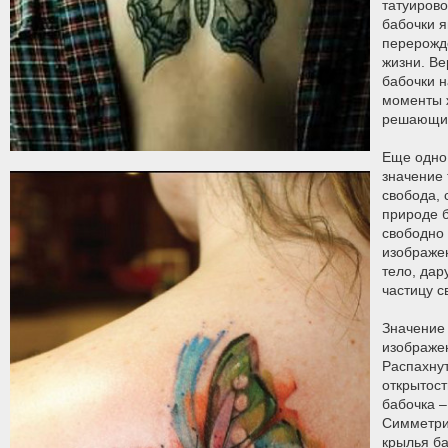
татуиров
бабочки 
перерожд
жизни. Ве
бабочки 
моменты 
решающих
Еще одно
значение 
свобода, 
природе б
свободно 
изображе
тело, дар
частицу с
Значение 
изображе
Распахну
открытос
бабочка –
Симметри
крылья ба