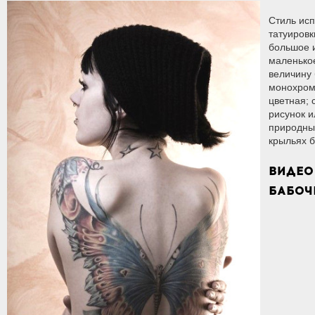
Стиль ис
татуировк
большое 
маленькое
величину 
монохром
цветная; 
рисунок 
природны
крыльях б
ВИДЕО
БАБОЧ