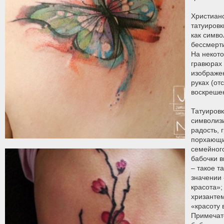
Христианс
татуировк
как симво
бессмерт
На некот
гравюрах
изображе
руках (от
воскреше
Татуировк
символизи
радость, 
порхающи
семейного
бабочки в
– такое т
значении 
красота»;
хризанте
«красоту 
Примечате