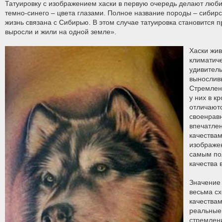
Татуировку с изображением хаски в первую очередь делают любит
темно-синего – цвета глазами. Полное название породы – сибирс
жизнь связана с Сибирью. В этом случае татуировка становится 
выросли и жили на одной земле».
Хаски жив
климатиче
удивител
вынослив
Стремлени
у них в к
отличают
своенрав
впечатле
качествам
изображе
самым пол
качества 
Значение 
весьма сх
качества
реальные 
стремлени