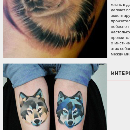
жизнь в д
делают по
акцентир
пронзител
небесно-г
настольк
пронзител
о мистиче
этих соба
между ми
ИНТЕР