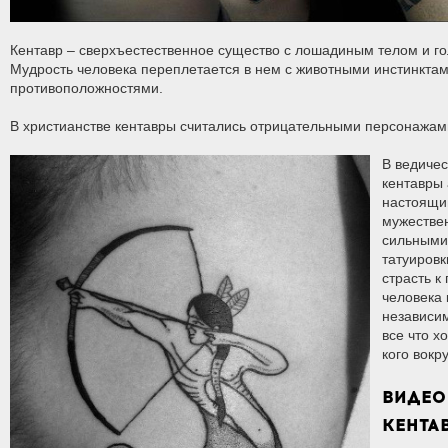
Кентавр – сверхъестественное существо с лошадиным телом и г
Мудрость человека переплетается в нем с животными инстинктам
противоположностями.
В христианстве кентавры считались отрицательными персонажами
В ведичес
кентавры
настоящи
мужестве
сильными
татуировк
страсть к
человека 
независи
все что х
кого вокру
ВИДЕО
КЕНТА