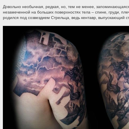
Довольно необычная, редкая, но, тем не менее, запоминающаяся
незамеченной на больших поверхностях тела – спине, груди, плече
родился под созвездием Стрельца, ведь кентавр, выпускающий стр