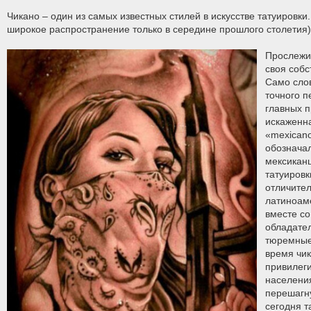
Чикано – один из самых известных стилей в искусстве татуировки
широкое распространение только в середине прошлого столетия),
Прослежив
своя собс
Само сло
точного п
главных 
искаженн
«mexican
обознача
мексикан
татуировк
отличите
латиноаме
вместе со
обладате
тюремные
время чик
привилег
населения
перешагну
сегодня т