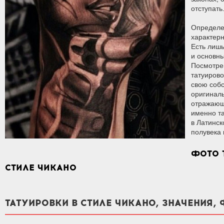
отступать
Определе
характерн
Есть лишь
и основны
Посмотре
татуирово
свою соб
оригиналь
отражающ
именно та
в Латинс
полувека 
ФОТО 
СТИЛЕ ЧИКАНО
ТАТУИРОВКИ В СТИЛЕ ЧИКАНО, ЗНАЧЕНИЯ,