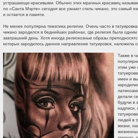
устрашающе-красивыми. Обычно этих мрачных красавиц называют
по «Санта Мэрте» сегодня все узнают стиль чикано, это самый из
и остается в памяти.
Не менее популярна тематика религии. Очень часто в татуировка
чикано зародился в беднейших районах, где религия была одним 
завтрашний день. Хотя иногда религиозные образы преподносятся
которых зародилось данное направление татуировок, наложила с
Также в ч
популярн
этим уже 
татуировк
имен и в
зародили
латиноам
делали се
будучи в 
надписи,
татуировк
людей в 
жизни, н
жизненны
законах, 