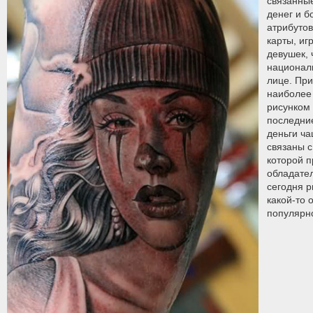
связанные
денег и б
атрибутов
карты, иг
девушек, 
национал
лице. При
наиболее
рисунком
последние
деньги ча
связаны с
которой 
обладател
сегодня р
какой-то 
популярн