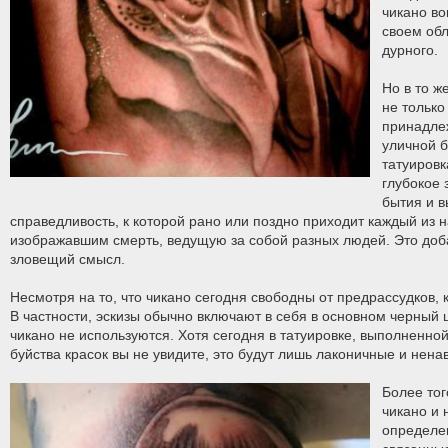
чикано во
своем об
дурного.
Но в то ж
не тольк
принадлеж
уличной б
татуировк
глубокое 
бытия и 
справедливость, к которой рано или поздно приходит каждый из 
изображавшим смерть, ведущую за собой разных людей. Это доба
зловещий смысл.
Несмотря на то, что чикано сегодня свободны от предрассудков, 
В частности, эскизы обычно включают в себя в основном черный ц
чикано не используются. Хотя сегодня в татуировке, выполненной
буйства красок вы не увидите, это будут лишь лаконичные и нен
Более тог
чикано и 
определе