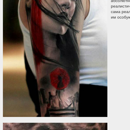
абсолютн
реалистич
сама реа
им особую