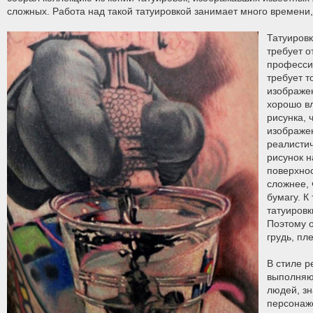
сложных. Работа над такой татуировкой занимает много времени, 
Татуировк
требует о
професси
требует т
изображе
хорошо в
рисунка, 
изображе
реалистич
рисунок 
поверхнос
сложнее, 
бумагу. К
татуировк
Поэтому о
грудь, пл
В стиле р
выполняю
людей, зн
персонаж