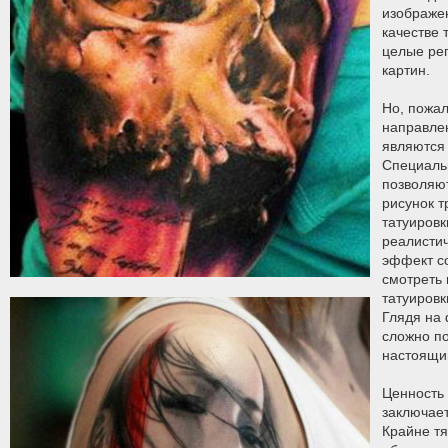
изображен
качестве 
целые ре
картин.
Но, пожа
направле
являются 
Специаль
позволяю
рисунок 
татуировк
реалисти
эффект со
смотреть
татуировк
Глядя на 
сложно по
настоящи
Ценность 
заключает
Крайне тя