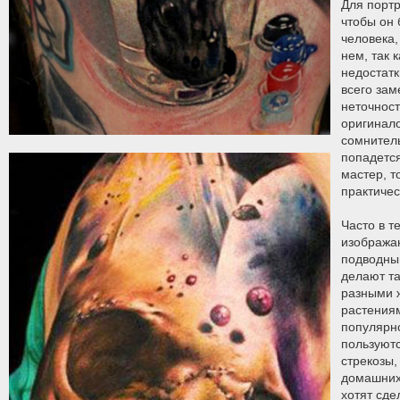
Для портр
чтобы он 
человека,
нем, так 
недостатк
всего за
неточност
оригинал
сомнител
попадетс
мастер, т
практиче
Часто в т
изображаю
подводны
делают т
разными 
растения
популярн
пользуютс
стрекозы,
домашних
хотят сде