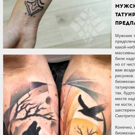
МУЖС
ТАТУИ
ПРЕДП
Мужские т
предплечь
какой-ни
массивный
били над
но от чис
вам возде
рисунков.
биомехан
татуировк
так, будт
месте над
не кости,
шестерено
Смотритс
Конечно, 
биомехан