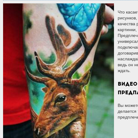
Что касае
рисунков,
качества 
картинки,
Предплеч
универсал
подключа
договарив
наслаждай
ведь он н
ждать.
ВИДЕО
ПРЕДП
Вы можете
делается 
предплечь