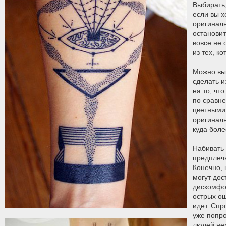
Выбирать,
если вы х
оригиналь
остановит
вовсе не 
из тех, к
Можно вы
сделать и
на то, чт
по сравн
цветными
оригинал
куда бол
Набивать 
предплечь
Конечно,
могут дос
дискомфор
острых о
идет. Спр
уже попро
людей не