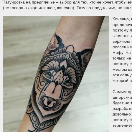
Татуировка на предплечье – выбор для тех, кто не хочет, чтобы
(не говоря о лице или шее, конечно). Тату на предплечье, не яв
Конечно, 
предплечь
поэтому 
запястье 
верхнюю ч
поспешим
мифу. На
только не
поэтому с
местом ва
вся соль 
который в
Самым ор
авторский
будет не 
разрабаты
довольно 
поэтому с
терпение