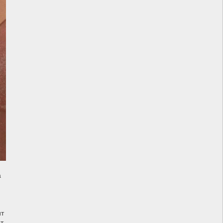
а
ит
ет