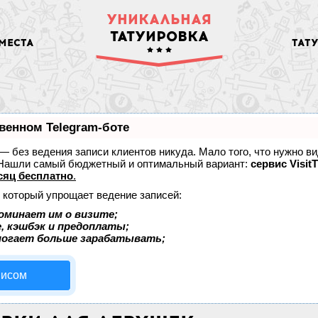
УНИКАЛЬНАЯ
ТАТУИРОВКА
МЕСТА
ТАТ
венном Telegram-боте
т — без ведения записи клиентов никуда. Мало того, что нужно в
. Нашли самый бюджетный и оптимальный вариант:
сервис VisitT
сяц бесплатно
.
, который упрощает ведение записей:
оминает им о визите;
, кэшбэк и предоплаты;
могает больше зарабатывать;
висом