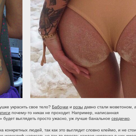
ушке украсить свое тело?
Бабочки
и
розы
давно стали моветоном, 
дписи
почему-то никак не проходит. Например, написанная
» будет выглядеть просто ужасно, уж лучше банальное
сердечко
.
а конкретных людей, так как это выглядит словно клеймо, и не сто
но иероглиф написать не так-то просто: каждая черточка в них име