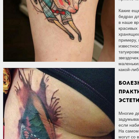
Какие еще
бедрах д
в наше вр
красивых
хранящих
примеру,
известно
татуировк
звездочек
маленьки
какой-либ
БОЛЕЗ
ПРАКТ
ЭСТЕТ
Многие д
задумываю
если наби
На самом
могут со