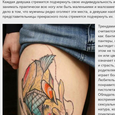
Каждая девушка стремится подчеркнуть свою индивидуальность и к
занимать практически всю ногу или быть маленькими и малозам
дело в том, что мужчины редко оголяют эти места, а девушки нао
представительницы прекрасного пола стремятся подчеркнуть их.
Трендами
считаются
как: бант
пантеры, 
выглядит 
этом не т
он или цв
означает 
и страсть
родителям
играет бо
Любитель
понравит
пистолета
Обладате
восприни
сексуальн
натура, к
приключе