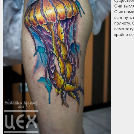
существе
Они выгля
С их пом
вытянуть 
полноту. 
сама тату
крайне се