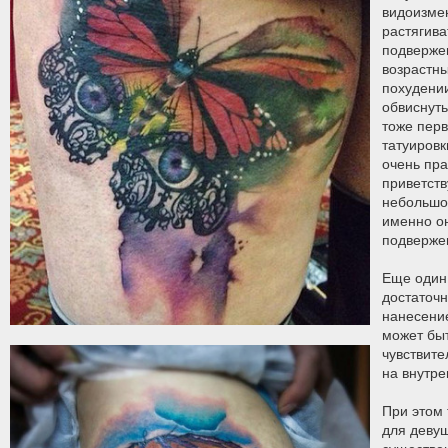
видоизме
растягива
подверже
возрастн
похудении
обвиснуть
тоже перв
татуировк
очень пра
приветств
небольшог
именно о
подверже
Еще один 
достаточ
нанесение
может бы
чувствите
на внутре
При этом 
для деву