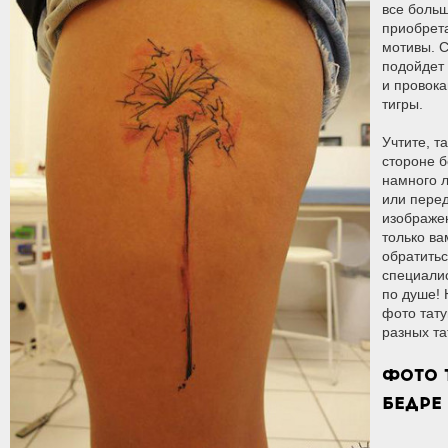
все боль
приобрет
мотивы. 
подойдет 
и провок
тигры.
Учтите, т
стороне б
намного л
или перед
изображе
только ва
обратитьс
специалис
по душе!
фото тату
разных та
ФОТО 
БЕДРЕ